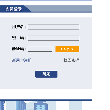
用户名：
密 码：
验证码：
1XpA
新用户注册
找回密码
确定
珠海市建设工程招标投标协会领导莅临大航海（广东）项目咨询有限
大航海荣获横琴工商联“630